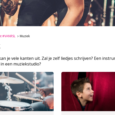
nt #VANRSL
Muziek
k
an je vele kanten uit. Zal je zelf liedjes schrijven? Een in
 in een muziekstudio?