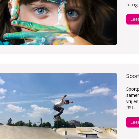
fotogr
Lee
Spor
Sportp
samen
vrij e
RSL.
Lee