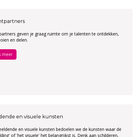
ntpartners
artners geven je graag ruimte om je talenten te ontdekken,
oien en delen.
s meer
dende en visuele kunsten
eeldende en visuele kunsten bedoelen we de kunsten waar de
lding' of 'het visuele' het belangrijkst is. Denk aan schilderen,