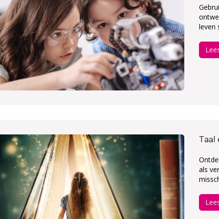
Gebrui
ontwer
leven 
Lee
Taal
Ontdek
als ve
missch
Lee