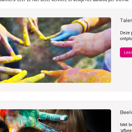
Tale
Deze p
ontplo
Lee
Beel
Met b
'afbee