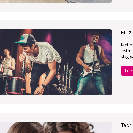
Muzi
Met mu
instr
slag g
Lee
Tech