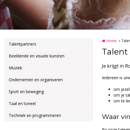
Home
Tale
Talentpartners
Talent
Beeldende en visuele kunsten
Je krijgt in
Muziek
Iedereen is un
Ondernemen en organiseren
om jezelf
Sport en beweging
om je ta
om te le
Taal en toneel
Techniek en programmeren
Waar vin
Bij onze talent