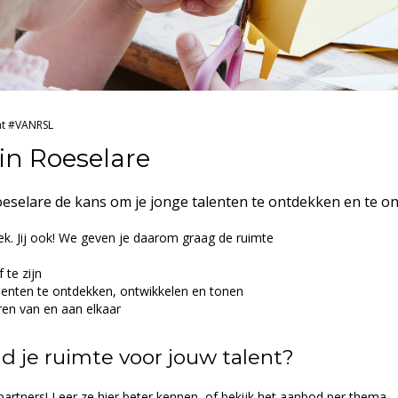
nt #VANRSL
 in Roeselare
 Roeselare de kans om je jonge talenten te ontdekken en te o
iek. Jij ook! We geven je daarom graag de ruimte
 te zijn
lenten te ontdekken, ontwikkelen en tonen
ren van en aan elkaar
d je ruimte voor jouw talent?
partners! Leer ze hier beter kennen, of bekijk het aanbod per thema.