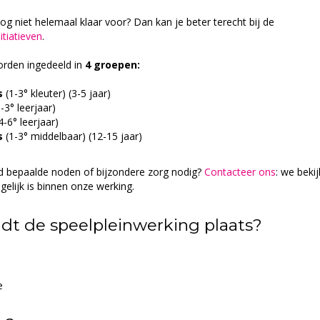
 nog niet helemaal klaar voor? Dan kan je beter terecht bij de
itiatieven
.
orden ingedeeld in
4 groepen:
s
(1-3° kleuter) (3-5 jaar)
1-3° leerjaar)
4-6° leerjaar)
s
(1-3° middelbaar) (12-15 jaar)
d bepaalde noden of bijzondere zorg nodig?
Contacteer ons
: we beki
lijk is binnen onze werking.
dt de speelpleinwerking plaats?
e