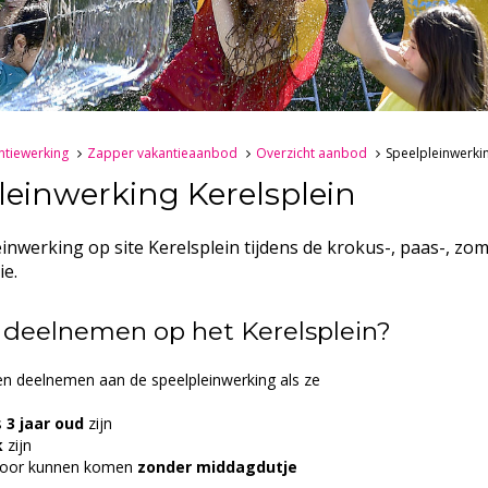
ntiewerking
Zapper vakantieaanbod
Overzicht aanbod
Speelpleinwerk
leinwerking Kerelsplein
einwerking op site Kerelsplein tijdens de krokus-, paas-, zo
ie.
 deelnemen op het Kerelsplein?
n deelnemen aan de speelpleinwerking als ze
s
3 jaar oud
zijn
k
zijn
door kunnen komen
zonder middagdutje