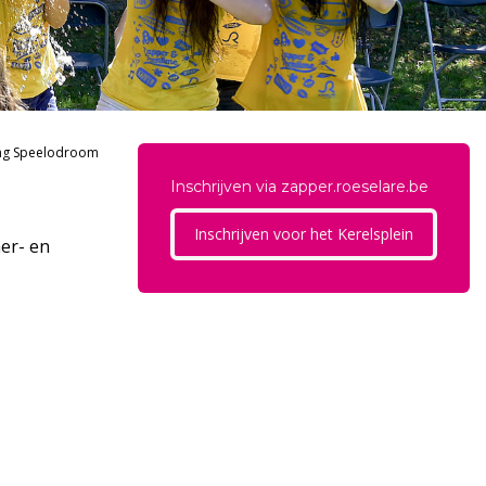
ing Speelodroom
Inschrijven via zapper.roeselare.be
Inschrijven voor het Kerelsplein
mer- en