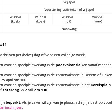
Vrij spel
Voorstelling: activiteiten of vrij spel
Wubbel
Wubbel
Wubbel
Wubbel
(koek)
​(koek)
​(fruit)
​(koek)
Naopvang
ven
inschrijven per (halve) dag of voor een volledige week.
ven voor de speelpleinwerking in de
paasvakantie
kan vanaf maand
ven voor de speelpleinwerking in de zomervakantie in Beitem of Oeke
 25 april om 10u.
ven voor de speelpleinwerking in de zomervakantie in het
Kerelsplein
af
zaterdag 25 april om 13u.
ijn beperkt
. Als je zeker wil zijn van je plaats, schrijf je best op voo
an inschrijven
.