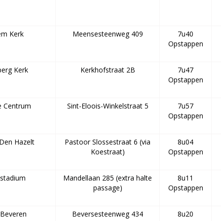
em Kerk
Meensesteenweg 409
7u40
Opstappen
berg Kerk
Kerkhofstraat 2B
7u47
Opstappen
e Centrum
Sint-Eloois-Winkelstraat 5
7u57
Opstappen
 Den Hazelt
Pastoor Slossestraat 6 (via
8u04
Koestraat)
Opstappen
tstadium
Mandellaan 285 (extra halte
8u11
passage)
Opstappen
 Beveren
Beversesteenweg 434
8u20