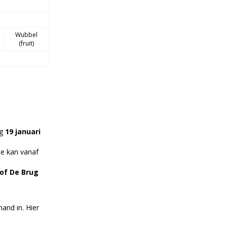
Wubbel
​(fruit)
ag
19 januari
ne kan vanaf
 of De Brug
rhand in. Hier