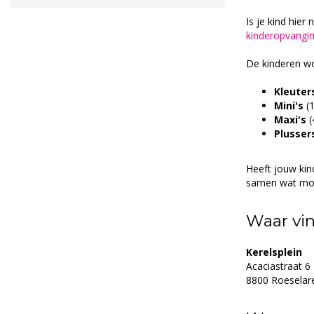
Is je kind hier
kinderopvangin
De kinderen w
Kleuter
Mini's
(
Maxi's
(
Plusser
Heeft jouw kin
samen wat moge
Waar vin
Kerelsplein
Acaciastraat 6
​8800 Roeselar