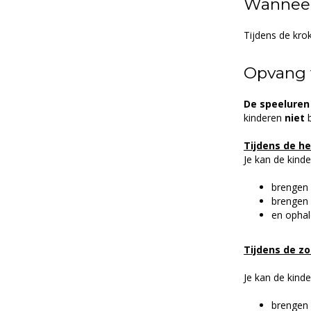
Wannee
Tijdens de kro
Opvang 
De speeluren z
kinderen
niet
Tijdens de he
Je kan de kind
brengen v
brengen 
en ophal
Tijdens de z
Je kan de kind
brengen v