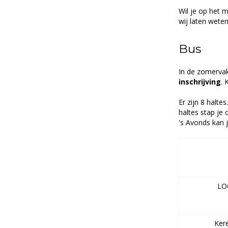
Wil je op het 
wij laten weten 
Bus
In de zomervak
inschrijving
. 
Er zijn 8 halte
haltes stap je 
's Avonds kan j
LO
Kere