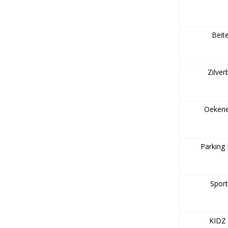
Beit
Zilver
Oeken
Parking
Spor
KIDZ