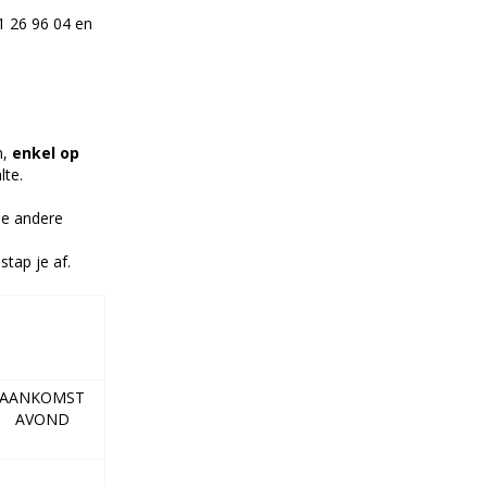
1 26 96 04 en
n,
enkel op
lte.
 De andere
stap je af.
AANKOMST
AVOND